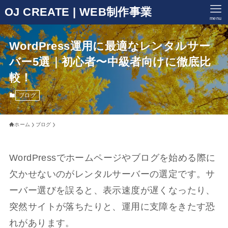
OJ CREATE | WEB制作事業
menu
WordPress運用に最適なレンタルサー
バー5選｜初心者〜中級者向けに徹底比
較！
ブログ
ホーム
ブログ
WordPressでホームページやブログを始める際に
欠かせないのがレンタルサーバーの選定です。サ
ーバー選びを誤ると、表示速度が遅くなったり、
突然サイトが落ちたりと、運用に支障をきたす恐
れがあります。